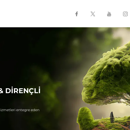
& DİRENÇLİ
e hizmetleri entegre eden