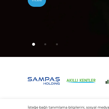
İncele
İsteğe bağlı tanımlama bilgilerini, sosyal medya