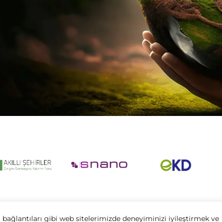
 bağlantıları gibi web sitelerimizde deneyiminizi iyileştirmek ve